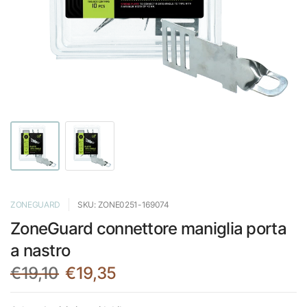
ZONEGUARD
SKU: ZONE0251-169074
ZoneGuard connettore maniglia porta
a nastro
€19,10
€19,35