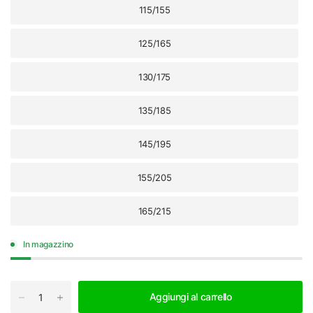
115/155
125/165
130/175
135/185
145/195
155/205
165/215
In magazzino
Aggiungi al carrello