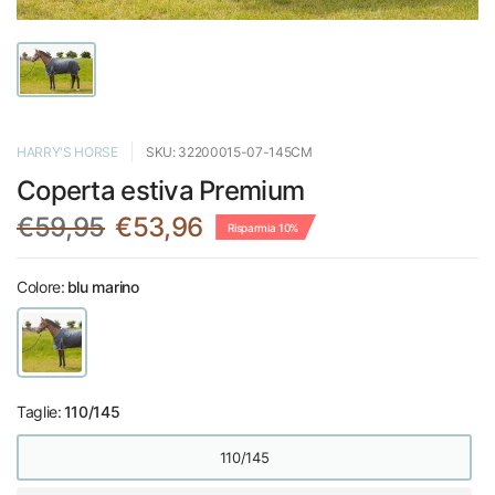
HARRY'S HORSE
SKU: 32200015-07-145CM
Coperta estiva Premium
€59,95
€53,96
Risparmia 10%
Colore:
blu marino
Taglie:
110/145
110/145