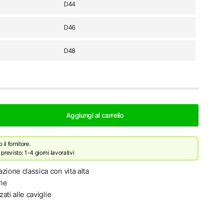
D44
D46
D48
Aggiungi al carrello
il fornitore.
revisto: 1-4 giorni lavorativi
zione classica con vita alta
one
zati alle caviglie