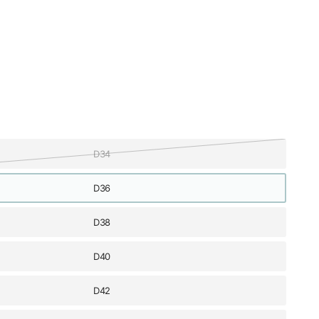
D34
D36
D38
D40
D42