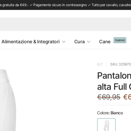
 gratuita da €49.- ✓ Pagamento sicuro in contrassegno ✓ Tutto per cavallo, cavalie
nuovo
Alimentazione & Integratori
Cura
Cane
ELT
SKU: 32597
Pantalon
alta Full
€69,95
€
Colore:
Bianco