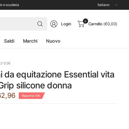
Aggiorna
re e scuderia
paese/area
geografica
Cerca
0
Login
Carrello
(€0,00)
qualsiasi
cosa
Saldi
Marchi
Nuovo
02-D36
i da equitazione Essential vita
 Grip silicone donna
62,96
Risparmia 10%