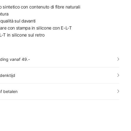
 sintetico con contenuto di fibre naturali
ntura
 qualità sul davanti
lare con stampa in silicone con E-L-T
-T in silicone sul retro
nding vanaf 49.-
denktijd
af betalen