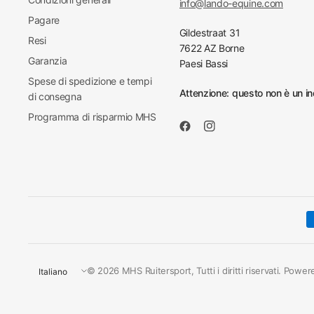
info@lando-equine.com
Pagare
Gildestraat 31
Resi
7622 AZ Borne
Garanzia
Paesi Bassi
Spese di spedizione e tempi
Attenzione: questo non è un ind
di consegna
Programma di risparmio MHS
Aggiorna
© 2026 MHS Ruitersport, Tutti i diritti riservati. Powe
paese/area
geografica