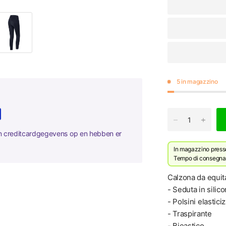
5 in magazzino
en creditcardgegevens op en hebben er
In magazzino presso 
Tempo di consegna p
Calzona da equita
- Seduta in silic
- Polsini elasticiz
- Traspirante
- Bieastico