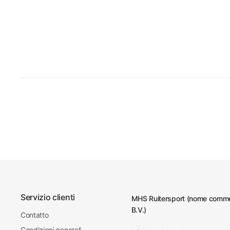
Servizio clienti
MHS Ruitersport (nome commer
B.V.)
Contatto
Condizioni generali