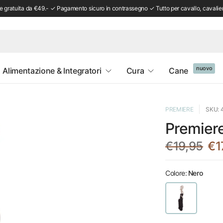
 gratuita da €49.- ✓ Pagamento sicuro in contrassegno ✓ Tutto per cavallo, cavalie
nuovo
Alimentazione & Integratori
Cura
Cane
PREMIERE
SKU: 
Premier
€19,95
€1
Colore:
Nero