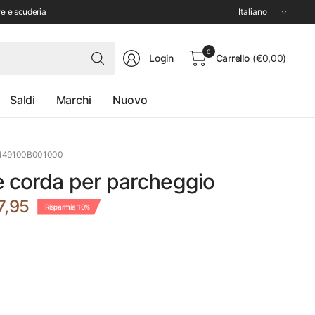
Aggiorna
re e scuderia
paese/area
geografica
Cerca
0
Login
Carrello
(€0,00)
qualsiasi
cosa
Saldi
Marchi
Nuovo
449100B001000
e corda per parcheggio
7,95
Risparmia 10%