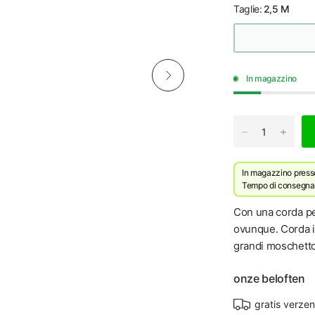
Taglie:
2,5 M
In magazzino
In magazzino presso 
Tempo di consegna p
Con una corda per
ovunque. Corda i
grandi moschetton
onze beloften
gratis verze