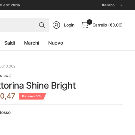
Aggiorna
re e scuderia
paese/area
geografica
Cerca
0
Login
Carrello
(€0,00)
qualsiasi
cosa
Saldi
Marchi
Nuovo
58.10.002
eviews)
orina Shine Bright
0,47
Risparmia 50%
 Rosso