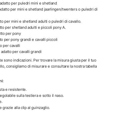
adatto per puledri mini e shetland
 adatto per mini e shetland jaarlingen/twenters o puledri di
to per mini e shetland adulti o puledri di cavallo.
tto per shetland adulti e piccoli pony A.
atto per pony
to per pony grandi e cavalli piccoli
to per cavalli
è adatto per cavalli grandi
e sono indicazioni. Per trovare la misura giusta per il tuo
llo, consigliamo di misurare e consultare la nostra tabella
ni:
ta e resistente.
olabile sulla testiera e sotto il naso.
e.
 grazie alla clip al guinzaglio.