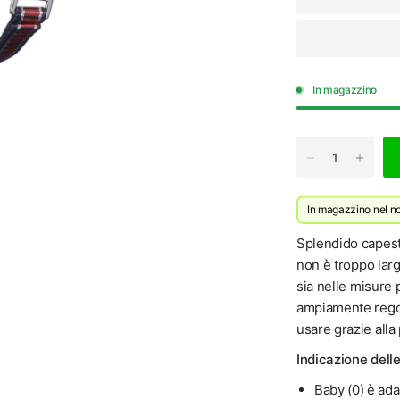
In magazzino
In magazzino nel n
Splendido capestr
non è troppo larg
sia nelle misure 
ampiamente regola
usare grazie alla 
Indicazione dell
Baby (0) è ada