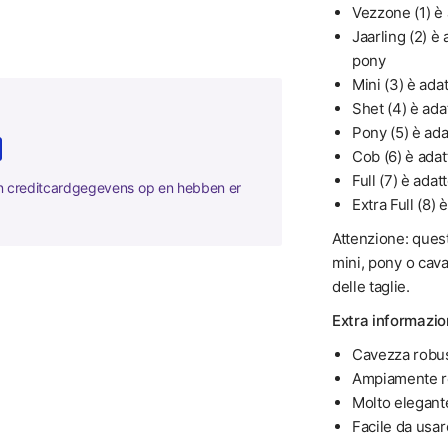
Vezzone (1) è 
Jaarling (2) è
pony
Mini (3) è adat
Shet (4) è ada
Pony (5) è ad
Cob (6) è adat
Full (7) è adat
en creditcardgegevens op en hebben er
Extra Full (8) 
Attenzione: quest
mini, pony o cava
delle taglie.
Extra informazio
Cavezza robus
Ampiamente reg
Molto elegant
Facile da usare