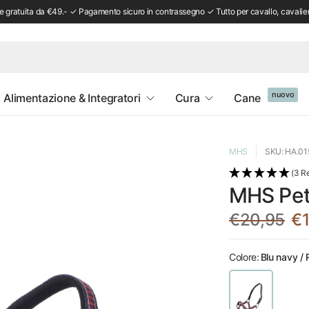
 gratuita da €49.- ✓ Pagamento sicuro in contrassegno ✓ Tutto per cavallo, cavalie
nuovo
Alimentazione & Integratori
Cura
Cane
MHS
SKU: HA.01
(3 R
MHS Pett
€20,95
€1
Colore:
Blu navy /