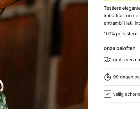
Testiera elegante
imbottitura in ne
entrambi i lati. 
100% poliestere.
onze beloften
gratis verze
90 dagen be
veilig achter