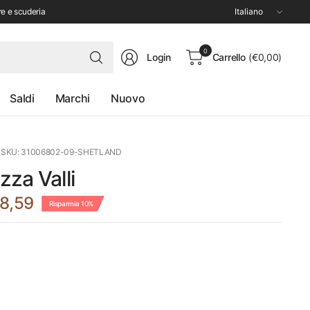
Aggiorna
re e scuderia
paese/area
geografica
Cerca
0
Login
Carrello
(€0,00)
qualsiasi
cosa
Saldi
Marchi
Nuovo
SKU: 31006802-09-SHETLAND
zza Valli
8,59
Risparmia 10%