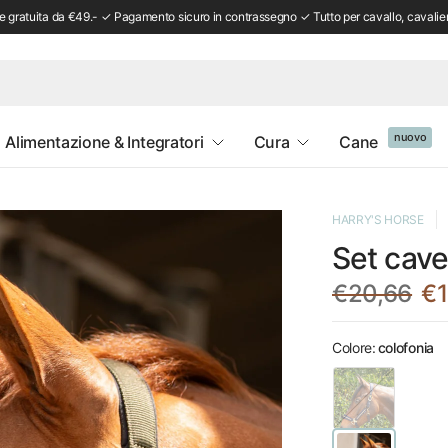
 gratuita da €49.- ✓ Pagamento sicuro in contrassegno ✓ Tutto per cavallo, cavalie
nuovo
Alimentazione & Integratori
Cura
Cane
HARRY'S HORSE
Set cave
€20,66
€1
Colore:
colofonia
m
i
r
t
i