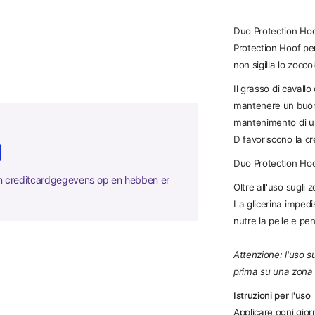
Duo Protection Hoo
Protection Hoof pen
non sigilla lo zocco
Il grasso di cavallo
mantenere un buon 
mantenimento di una
D favoriscono la cr
Duo Protection Hoof
en creditcardgegevens op en hebben er
Oltre all'uso sugli
La glicerina impedi
nutre la pelle e p
Attenzione: l'uso s
prima su una zona n
Istruzioni per l'uso
Applicare ogni giorn