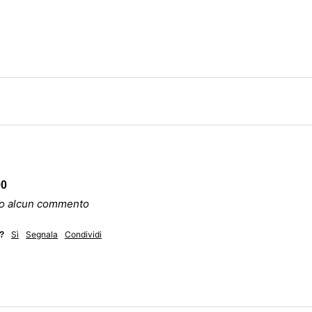
00
ato alcun commento
Sì
Segnala
Condividi
e?