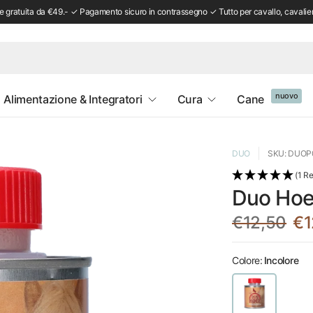
 gratuita da €49.- ✓ Pagamento sicuro in contrassegno ✓ Tutto per cavallo, cavalie
nuovo
Alimentazione & Integratori
Cura
Cane
DUO
SKU: DUOP
(1 R
Duo Hoe
€12,50
€1
Colore:
Incolore