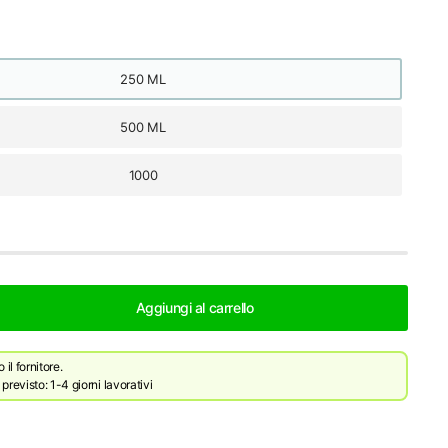
250 ML
500 ML
1000
Aggiungi al carrello
il fornitore.
revisto: 1-4 giorni lavorativi