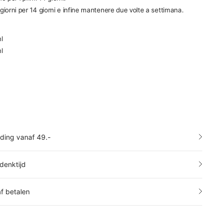
giorni per 14 giorni e infine mantenere due volte a settimana.
l
l
nding vanaf 49.-
denktijd
af betalen