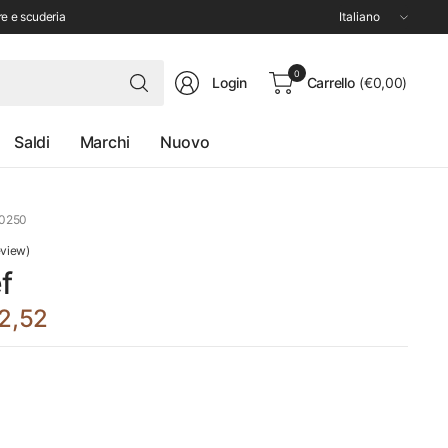
Aggiorna
re e scuderia
paese/area
geografica
Cerca
0
Login
Carrello
(€0,00)
qualsiasi
cosa
Saldi
Marchi
Nuovo
0250
eview)
f
2,52