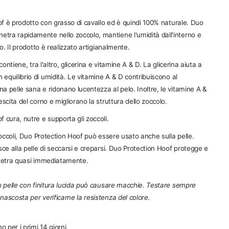
f è prodotto con grasso di cavallo ed è quindi 100% naturale. Duo
etra rapidamente nello zoccolo, mantiene l'umidità dall'interno e
lo. Il prodotto è realizzato artigianalmente.
 contiene, tra l'altro, glicerina e vitamine A & D.
La glicerina aiuta a
equilibrio di umidità.
Le vitamine A & D contribuiscono al
 pelle sana e ridonano lucentezza al pelo. Inoltre, le vitamine A &
escita del corno e migliorano la struttura dello zoccolo.
 cura, nutre e supporta gli zoccoli.
 zoccoli, Duo Protection Hoof può essere usato anche sulla pelle.
sce alla pelle di seccarsi e creparsi. Duo Protection Hoof protegge e
enetra quasi immediatamente.
u pelle con finitura lucida può causare macchie. Testare sempre
ascosta per verificarne la resistenza del colore.
o per i primi 14 giorni.