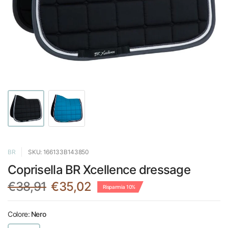
BR
SKU: 166133B143850
Coprisella BR Xcellence dressage
€38,91
€35,02
Risparmia 10%
Colore:
Nero