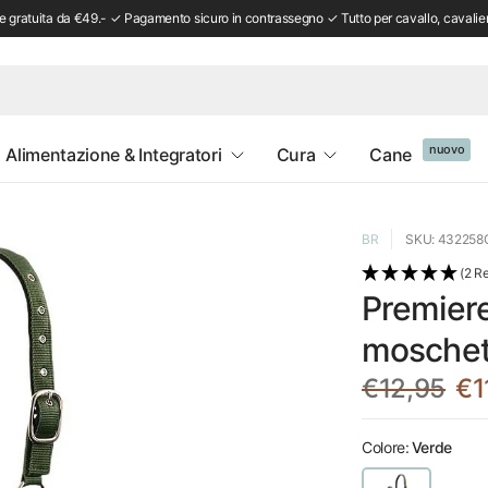
 gratuita da €49.- ✓ Pagamento sicuro in contrassegno ✓ Tutto per cavallo, cavalie
nuovo
Alimentazione & Integratori
Cura
Cane
BR
SKU: 432258
(2 R
Premiere
moschet
€12,95
€1
Colore:
Verde