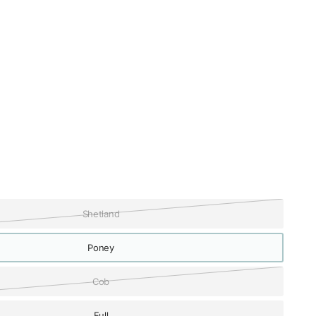
Shetland
Poney
Cob
Full