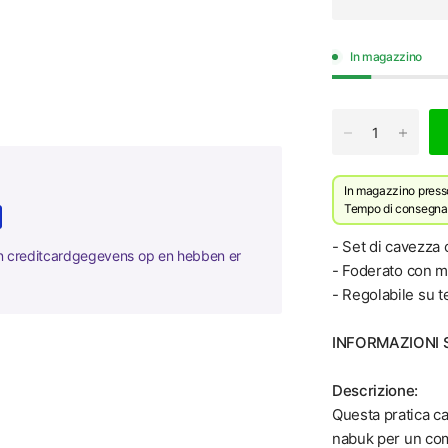
In magazzino
In magazzino presso 
Tempo di consegna p
- Set di cavezza
en creditcardgegevens op en hebben er
- Foderato con 
- Regolabile su t
INFORMAZIONI
Descrizione:
Questa pratica ca
nabuk per un comf