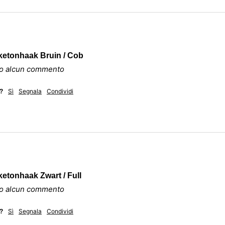
ketonhaak Bruin / Cob
ato alcun commento
Sì
Segnala
Condividi
e?
etonhaak Zwart / Full
ato alcun commento
Sì
Segnala
Condividi
e?