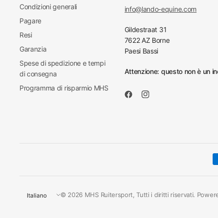
Condizioni generali
info@lando-equine.com
Pagare
Gildestraat 31
Resi
7622 AZ Borne
Garanzia
Paesi Bassi
Spese di spedizione e tempi
Attenzione: questo non è un ind
di consegna
Programma di risparmio MHS
Aggiorna
© 2026 MHS Ruitersport, Tutti i diritti riservati. Powe
paese/area
geografica