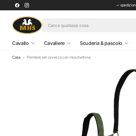
✓ spedizione
Cavallo
Cavaliere
Scuderia & pascolo
Casa
Premiere set cavezza con moschettone