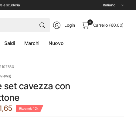
Aggiorna
re e scuderia
paese/area
geografica
Cerca
0
Login
Carrello
(€0,00)
qualsiasi
cosa
Saldi
Marchi
Nuovo
G107830
eviews)
 set cavezza con
tone
1,65
Risparmia 10%